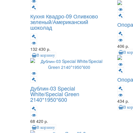
Кухня Квадро-09 Оливково
зеленый/Американский
Опора
шоколад
406 р.
132 430 р.
В ко
В корзину
Опора
Дублин-03 Special
White/Special Green
2140*1950*600
434 р.
В ко
68 420 р.
В корзину